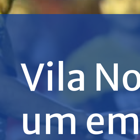
Vila N
um emp