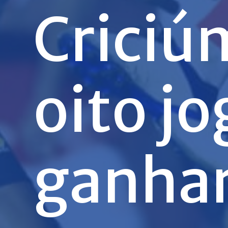
Criciú
oito j
ganhar