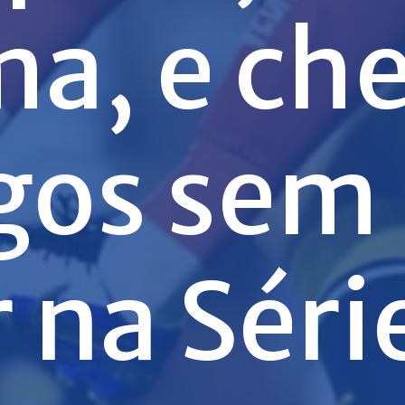
ma, e ch
ogos sem
 na Séri