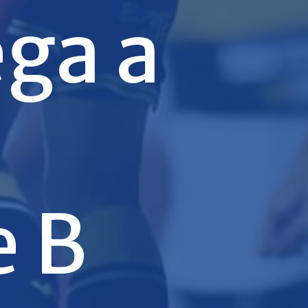
ega a
e B