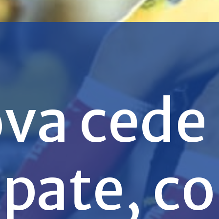
ova cede
ate, co