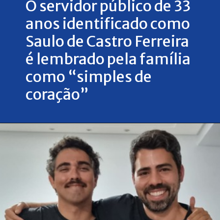
O servidor público de 33
anos identificado como
Saulo de Castro Ferreira
é lembrado pela família
como “simples de
coração”