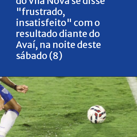
do Vila Nova se disse
"frustrado,
insatisfeito" com o
resultado diante do
Avaí, na noite deste
sábado (8)