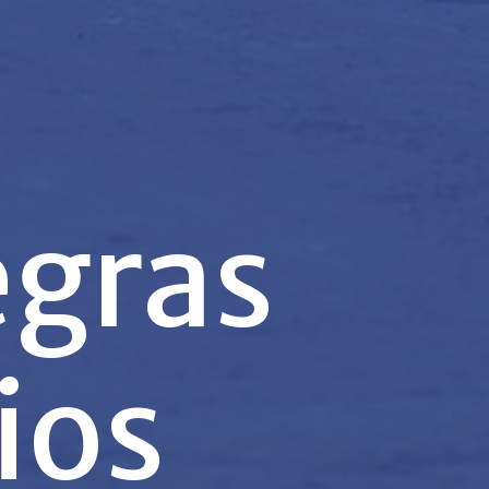
egras
ios