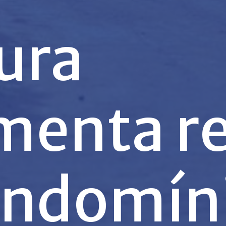
ura
menta r
ondomín