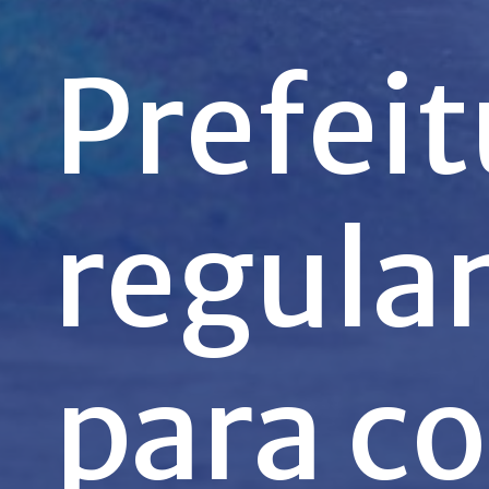
Prefeit
regula
para c