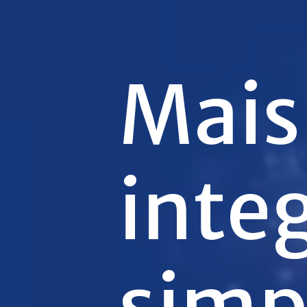
Mais
inte
simp