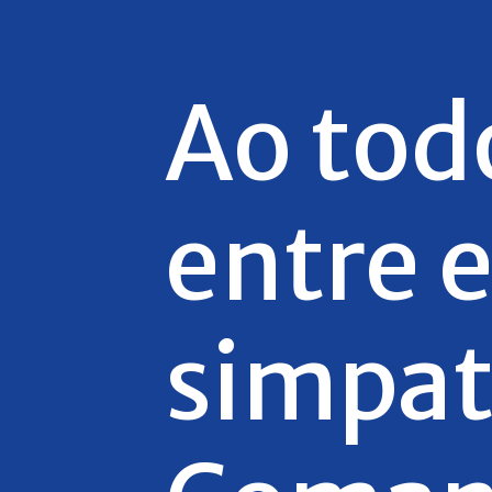
Ao tod
entre e
simpat