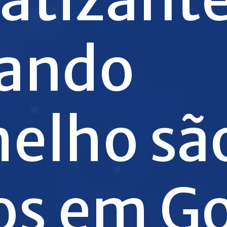
ando
elho sã
os em Go