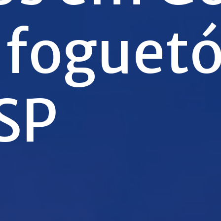
 foguetó
SSP