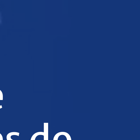
e
s do