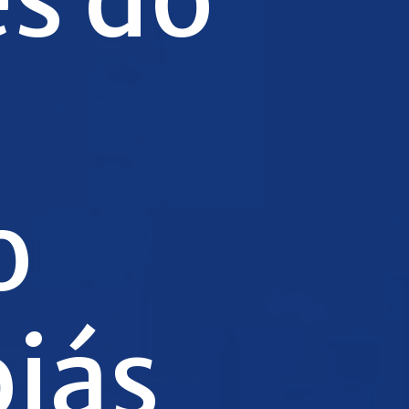
o
iás