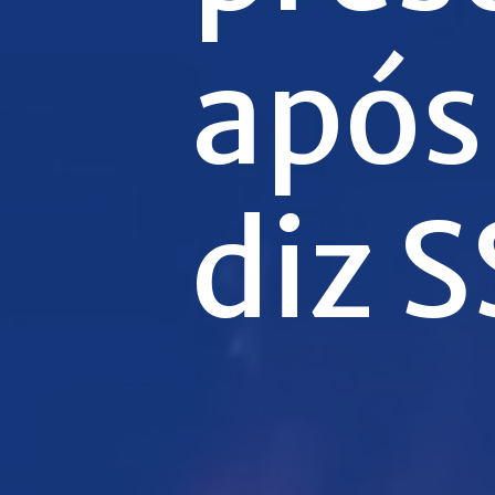
após
diz 