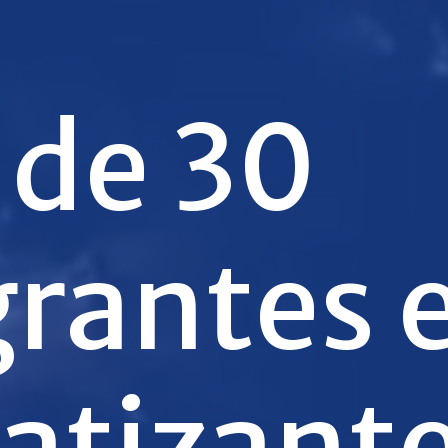
 de 30
grantes 
atizante