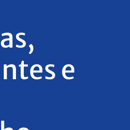
as,
antes e