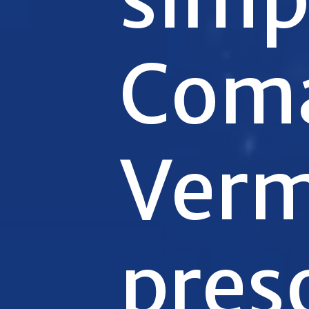
Com
Verm
pres