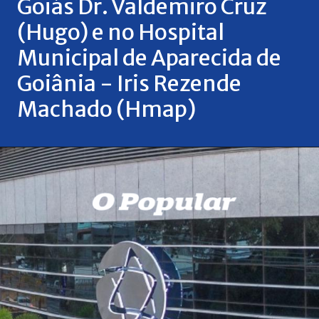
Goiás Dr. Valdemiro Cruz
(Hugo) e no Hospital
Municipal de Aparecida de
Goiânia - Iris Rezende
Machado (Hmap)