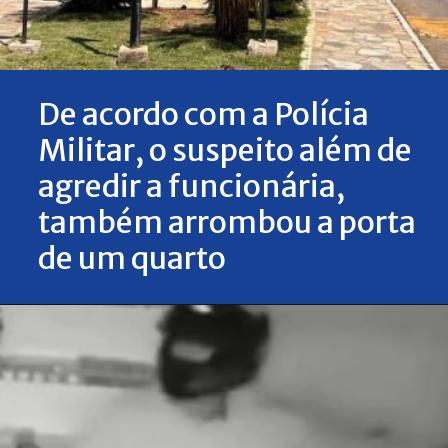
De acordo com a Polícia
Militar, o suspeito além de
agredir a funcionária,
também arrombou a porta
de um quarto