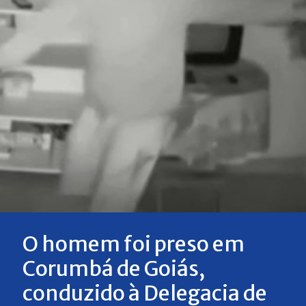
O homem foi preso em
Corumbá de Goiás,
conduzido à Delegacia de