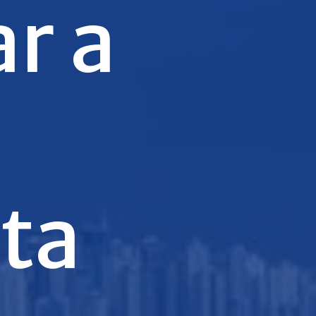
r a
ta