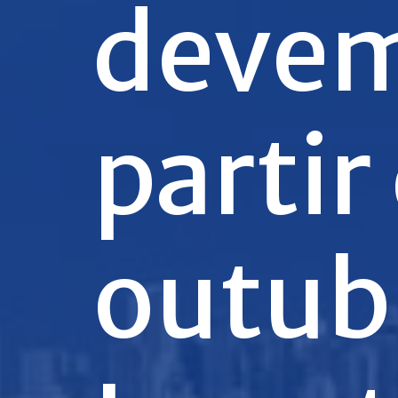
devem
partir
outub